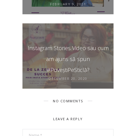
FEBRUARY 9, 2021
Instagram Stories Video sau cum
am ajuns să spun
#PoveștiPeSticlă?
DECEMBER 20, 2020
NO COMMENTS
LEAVE A REPLY