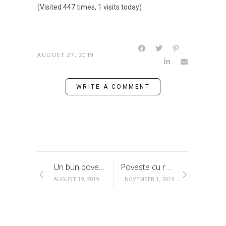
(Visited 447 times, 1 visits today)
AUGUST 27, 2019
WRITE A COMMENT
Un bun povestitor cu un dar moștenit și un destin fericit – Susana Pletea (I)
Poveste cu ruloțeală (1) – O săptămână cu autorulota prin România
AUGUST 19, 2019
NOVEMBER 1, 2019