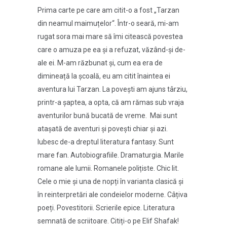
Prima carte pe care am citit-o a fost „Tarzan
din neamul maimuțelor“. Într-o seară, mi-am
rugat sora mai mare să îmi citească povestea
care o amuza pe ea și a refuzat, văzând-și de-
ale ei. M-am răzbunat și, cum ea era de
dimineață la școală, eu am citit înaintea ei
aventura lui Tarzan. La povești am ajuns târziu,
printr-a șaptea, a opta, că am rămas sub vraja
aventurilor bună bucată de vreme. Mai sunt
atașată de aventuri și povești chiar și azi.
Iubesc de-a dreptul literatura fantasy. Sunt
mare fan. Autobiografiile. Dramaturgia. Marile
romane ale lumii. Romanele polițiste. Chic lit.
Cele o mie și una de nopți în varianta clasică și
în reinterpretări ale condeielor moderne. Câțiva
poeți. Povestitorii. Scrierile epice. Literatura
semnată de scriitoare. Citiți-o pe Elif Shafak!