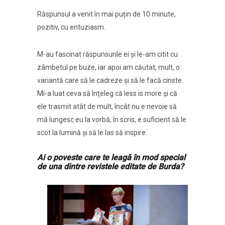
Răspunsul a venit în mai puțin de 10 minute,
pozitiv, cu entuziasm.
M-au fascinat răspunsurile ei și le-am citit cu
zâmbetul pe buze, iar apoi am căutat, mult, o
variantă care să le cadreze și să le facă cinste.
Mi-a luat ceva să înțeleg că less is more și că
ele trasmit atât de mult, încât nu e nevoie să
mă lungesc eu la vorbă, în scris, e suficient să le
scot la lumină și să le las să inspire.
Ai o poveste care te leagă în mod special
de una dintre revistele editate de Burda?