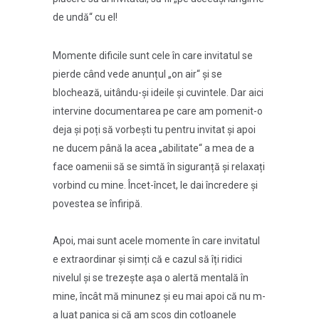
de undă“ cu el!
Momente dificile sunt cele în care invitatul se
pierde când vede anunțul „on air“ și se
blochează, uitându-și ideile și cuvintele. Dar aici
intervine documentarea pe care am pomenit-o
deja și poți să vorbești tu pentru invitat și apoi
ne ducem până la acea „abilitate“ a mea de a
face oamenii să se simtă în siguranță și relaxați
vorbind cu mine. Încet-încet, le dai încredere și
povestea se înfiripă.
Apoi, mai sunt acele momente în care invitatul
e extraordinar și simți că e cazul să îți ridici
nivelul și se trezește așa o alertă mentală în
mine, încât mă minunez și eu mai apoi că nu m-
a luat panica și că am scos din cotloanele