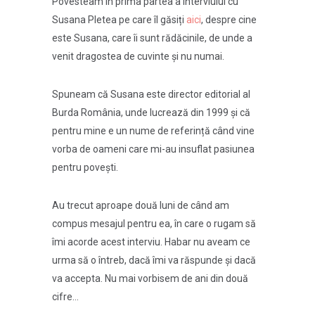
Povesteam în prima partea a interviului cu
Susana Pletea pe care îl găsiți
aici
, despre cine
este Susana, care îi sunt rădăcinile, de unde a
venit dragostea de cuvinte și nu numai.
Spuneam că Susana este director editorial al
Burda România, unde lucrează din 1999 și că
pentru mine e un nume de referință când vine
vorba de oameni care mi-au insuflat pasiunea
pentru povești.
Au trecut aproape două luni de când am
compus mesajul pentru ea, în care o rugam să
îmi acorde acest interviu. Habar nu aveam ce
urma să o întreb, dacă îmi va răspunde și dacă
va accepta. Nu mai vorbisem de ani din două
cifre…