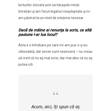
lecturilor stocate prin sertărașele minții
întrebări și am făcut legături neașteptate și m-
am păstrat la un nivel de istețime necesar.
Dacă de mâine ai renunța la scris, ce altă
pasiune i-ar lua locul?
Asta e o întrebare pe care mi-am pus-o și eu
câteodată, dar sincer sunt nesinceră – nu vreau
să cred că nu aș mai scrie, dar mai ales că nu aș
putea citi.
Acum, aici, îți spun că aș