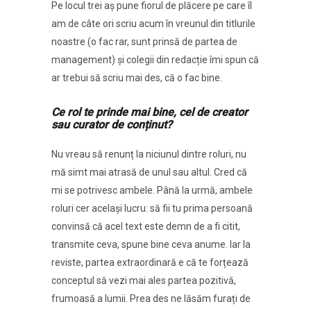
Pe locul trei aș pune fiorul de plăcere pe care îl
am de câte ori scriu acum în vreunul din titlurile
noastre (o fac rar, sunt prinsă de partea de
management) și colegii din redacție îmi spun că
ar trebui să scriu mai des, că o fac bine.
Ce rol te prinde mai bine, cel de creator
sau curator de conținut?
Nu vreau să renunț la niciunul dintre roluri, nu
mă simt mai atrasă de unul sau altul. Cred că
mi se potrivesc ambele. Până la urmă, ambele
roluri cer același lucru: să fii tu prima persoană
convinsă că acel text este demn de a fi citit,
transmite ceva, spune bine ceva anume. Iar la
reviste, partea extraordinară e că te forțează
conceptul să vezi mai ales partea pozitivă,
frumoasă a lumii. Prea des ne lăsăm furați de