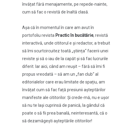
învățat fără menajamente, pe repede-nainte,
cum să fac o revistă de înaltă clasă.
Așa că în momentul în care am avut în
portofoliu revista
Practic în bucătărie
, revistă
interactivă, unde cititorul e și redactor, a trebuit
să îmi scurtcircuitez toată „știința“ facerii unei
reviste și să o iau de la capăt și să fac lucrurile
diferit. Iar aici, când am reușit – fără să îmi fi
propus vreodată – să am un „fan club“ al
editorialelor care erau limitate de spațiu, am
învățat cum să fac față presiunii așteptărilor
manifeste ale cititorilor. Și crede-mă, nu e ușor
să nu te lași cuprinsă de panică, la gândul că
poate o să fii prea banală, neinteresantă, că o
să dezamăgești așteptările cititorilor!