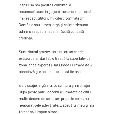
inspiră să mă păstrez cuminte și
recunoscătoare în șoșonii meseriei mele și să
îmi respect cititorii. Îmi citesc confrații din
România sau lumea largă și ca întotdeauna
admir și respect meseria făcută cu toată
credința.
Sunt ziariști grozavi care nu au un condei
extraordinar, dar fac o treabă la superlativ pe
zona lor de expertiză, iar lumea îi urmărește și
apreciază și e absolut corect să fie așa.
E o discuție largă aici, cu scriitura și inspirația.
După peste patru decenii și jumătate de citit și
multe decenii de scris, am propriile opinii, nu
neapărat cele adevărate. E adevărul meu și mă
feresc să îl impun altora.