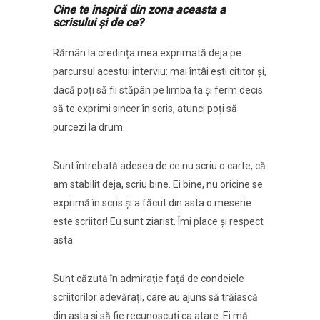
Cine te inspiră din zona aceasta a
scrisului și de ce?
Rămân la credința mea exprimată deja pe
parcursul acestui interviu: mai întâi ești cititor și,
dacă poți să fii stăpân pe limba ta și ferm decis
să te exprimi sincer în scris, atunci poți să
purcezi la drum.
Sunt întrebată adesea de ce nu scriu o carte, că
am stabilit deja, scriu bine. Ei bine, nu oricine se
exprimă în scris și a făcut din asta o meserie
este scriitor! Eu sunt ziarist. Îmi place și respect
asta.
Sunt căzută în admirație față de condeiele
scriitorilor adevărați, care au ajuns să trăiască
din asta și să fie recunoscuți ca atare. Ei mă