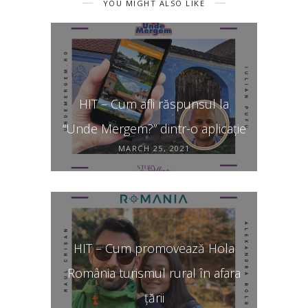
YOU MIGHT ALSO LIKE
HIT – Cum afli răspunsul la
“Unde Mergem?” dintr-o aplicație
MARCH 25, 2021
HIT – Cum promovează Hola
România turismul rural în afara
țării