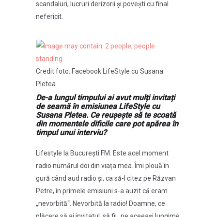
scandaluri, lucruri derizorii și povești cu final
nefericit.
Credit foto: Facebook LifeStyle cu Susana
Pletea
De-a lungul timpului ai avut mulți invitați
de seamă în emisiunea LifeStyle cu
Susana Pletea. Ce reușește să te scoată
din momentele dificile care pot apărea în
timpul unui interviu?
Lifestyle la București FM. Este acel moment
radio numărul doi din viața mea. Îmi plouă în
gură când aud radio și, ca să-l citez pe Răzvan
Petre, în primele emisiuni s-a auzit că eram
„nevorbită“. Nevorbită la radio! Doamne, ce
plăcere să ai invitatul, să fii „pe aceeași lungime