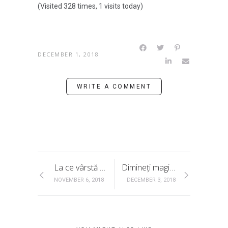
(Visited 328 times, 1 visits today)
DECEMBER 1, 2018
WRITE A COMMENT
La ce vârstă începi o relație sănătoasă cu mâncarea?
Dimineți magice, târzii (P)*
NOVEMBER 6, 2018
DECEMBER 3, 2018