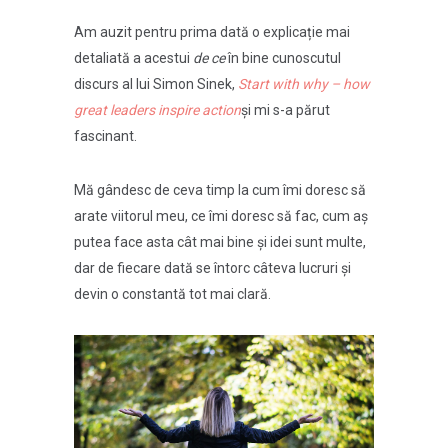
Am auzit pentru prima dată o explicație mai
detaliată a acestui
de ce
în bine cunoscutul
discurs al lui Simon Sinek,
Start with why – how
great leaders inspire action
și mi s-a părut
fascinant.
Mă gândesc de ceva timp la cum îmi doresc să
arate viitorul meu, ce îmi doresc să fac, cum aș
putea face asta cât mai bine și idei sunt multe,
dar de fiecare dată se întorc câteva lucruri și
devin o constantă tot mai clară.