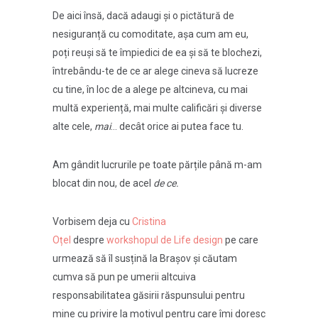
De aici însă, dacă adaugi și o pictătură de
nesiguranță cu comoditate, așa cum am eu,
poți reuși să te împiedici de ea și să te blochezi,
întrebându-te de ce ar alege cineva să lucreze
cu tine, în loc de a alege pe altcineva, cu mai
multă experiență, mai multe calificări și diverse
alte cele,
mai
… decât orice ai putea face tu.
Am gândit lucrurile pe toate părțile până m-am
blocat din nou, de acel
de ce.
Vorbisem deja cu
Cristina
Oțel
despre
workshopul de Life design
pe care
urmează să îl susțină la Brașov și căutam
cumva să pun pe umerii altcuiva
responsabilitatea găsirii răspunsului pentru
mine cu privire la motivul pentru care îmi doresc