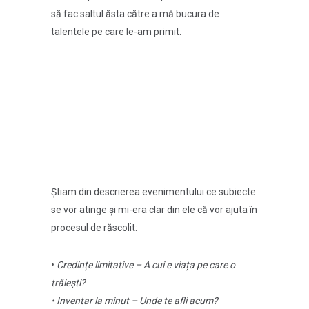
să fac saltul ăsta către a mă bucura de
talentele pe care le-am primit.
Știam din descrierea evenimentului ce subiecte
se vor atinge și mi-era clar din ele că vor ajuta în
procesul de răscolit:
•
Credințe limitative – A cui e viața pe care o
trăiești?
• Inventar la minut – Unde te afli acum?