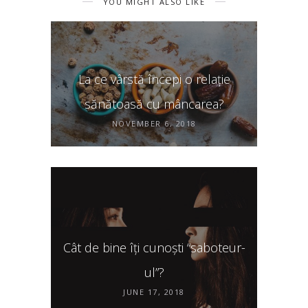
YOU MIGHT ALSO LIKE
La ce vârstă începi o relație
sănătoasă cu mâncarea?
NOVEMBER 6, 2018
Cât de bine îți cunoști “saboteur-
ul”?
JUNE 17, 2018