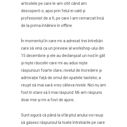
articolele pe care le-am citit când am
descoperit-o, apoi prin felul ei cald și
profesionist de a fi, pe care l-am remarcat încă
de la prima întâlnire în offline.
În momentul în care mi-a adresat trei întrebări
care să vină ca un preview al workshop-ului din
15 decembrie și ele au declanșsat un nod în gât
și niște răscoliri care mi-au adus niște
răspunsuri foarte clare, nivelul de încredere și
admirație față de omul din spatele tastelor, a
reușit să mai sară vreo câteva nivele. Nici nu am
fost în stare să îi mai răspund. Mi-am răspuns
doar mie și mi-a fost de ajuns.
Sunt sigură că până la sfârșitul anului voi reuși
să găsesc răspunsul la toate întrebările pe care