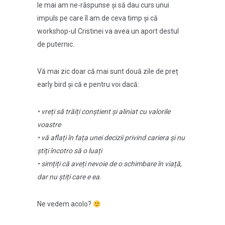
le mai am ne-răspunse și să dau curs unui
impuls pe care îl am de ceva timp și că
workshop-ul Cristinei va avea un aport destul
de puternic.
Vă mai zic doar că mai sunt două zile de preț
early bird și că e pentru voi dacă:
• vreți să trăiți conștient și aliniat cu valorile
voastre
• vă aflați în fața unei decizii privind cariera și nu
știți încotro să o luați
• simțiți că aveți nevoie de o schimbare în viață,
dar nu știți care e ea.
Ne vedem acolo?