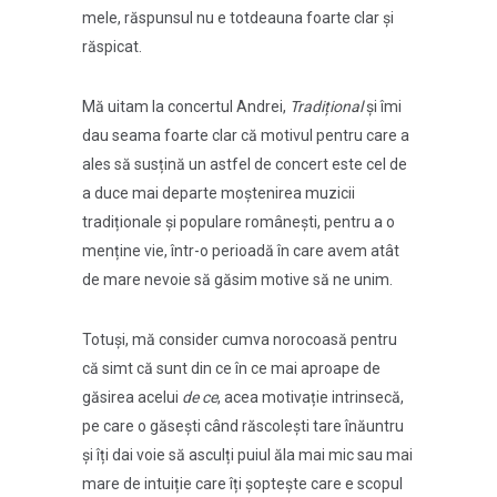
mele, răspunsul nu e totdeauna foarte clar și
răspicat.
Mă uitam la concertul Andrei,
Tradițional
și îmi
dau seama foarte clar că motivul pentru care a
ales să susțină un astfel de concert este cel de
a duce mai departe moștenirea muzicii
tradiționale și populare românești, pentru a o
menține vie, într-o perioadă în care avem atât
de mare nevoie să găsim motive să ne unim.
Totuși, mă consider cumva norocoasă pentru
că simt că sunt din ce în ce mai aproape de
găsirea acelui
de ce
, acea motivație intrinsecă,
pe care o găsești când răscolești tare înăuntru
și îți dai voie să asculți puiul ăla mai mic sau mai
mare de intuiție care îți șoptește care e scopul