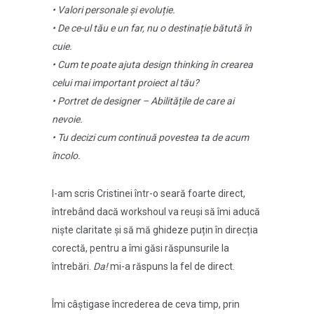
• Valori personale și evoluție.
• De ce-ul tău e un far, nu o destinație bătută în
cuie.
• Cum te poate ajuta design thinking în crearea
celui mai important proiect al tău?
• Portret de designer – Abilitățile de care ai
nevoie.
• Tu decizi cum continuă povestea ta de acum
încolo.
I-am scris Cristinei într-o seară foarte direct,
întrebând dacă workshoul va reuși să îmi aducă
niște claritate și să mă ghideze puțin în direcția
corectă, pentru a îmi găsi răspunsurile la
întrebări.
Da!
mi-a răspuns la fel de direct.
Îmi câștigase încrederea de ceva timp, prin