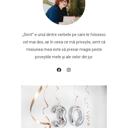
„Simt” e unul dintre verbele pe care le folosesc
cel mai des, iar în ceea ce mă privește, simt că
misiunea mea este să presar magie peste
poveștile mele și ale celor din jur.
DAY TO DAY STORYSPELLING
Target-uri 3.0