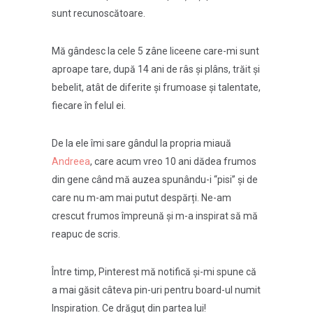
sunt recunoscătoare.
Mă gândesc la cele 5 zâne liceene care-mi sunt
aproape tare, după 14 ani de râs și plâns, trăit și
bebelit, atât de diferite și frumoase și talentate,
fiecare în felul ei.
De la ele îmi sare gândul la propria miauă
Andreea
, care acum vreo 10 ani dădea frumos
din gene când mă auzea spunându-i “pisi” și de
care nu m-am mai putut despărți. Ne-am
crescut frumos împreună și m-a inspirat să mă
reapuc de scris.
Între timp, Pinterest mă notifică și-mi spune că
a mai găsit câteva pin-uri pentru board-ul numit
Inspiration. Ce drăguț din partea lui!