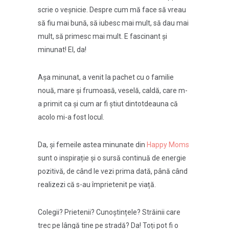
scrie o veșnicie. Despre cum mă face să vreau
să fiu mai bună, să iubesc mai mult, să dau mai
mult, să primesc mai mult. E fascinant și
minunat! El, da!
Așa minunat, a venit la pachet cu o familie
nouă, mare și frumoasă, veselă, caldă, care m-
a primit ca și cum ar fi știut dintotdeauna că
acolo mi-a fost locul.
Da, și femeile astea minunate din
Happy Moms
sunt o inspirație și o sursă continuă de energie
pozitivă, de când le vezi prima dată, până când
realizezi că s-au împrietenit pe viață.
Colegii? Prietenii? Cunoștințele? Străinii care
trec pe lângă tine pe stradă? Da! Toți pot fi o