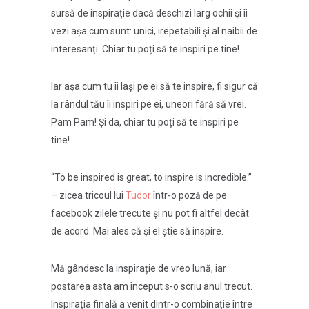
sursă de inspirație dacă deschizi larg ochii și îi
vezi așa cum sunt: unici, irepetabili și al naibii de
interesanți. Chiar tu poți să te inspiri pe tine!
Iar așa cum tu îi lași pe ei să te inspire, fi sigur că
la rândul tău îi inspiri pe ei, uneori fără să vrei.
Pam Pam! Și da, chiar tu poți să te inspiri pe
tine!
“To be inspired is great, to inspire is incredible.”
– zicea tricoul lui
Tudor
într-o poză de pe
facebook zilele trecute și nu pot fi altfel decât
de acord. Mai ales că și el știe să inspire.
Mă gândesc la inspirație de vreo lună, iar
postarea asta am început s-o scriu anul trecut.
Inspirația finală a venit dintr-o combinație între