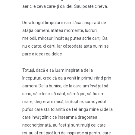
aer ci e ceva care-ți dă idei. Sau poate cineva.
De-a lungul timpului m-am lăsat inspirată de
atâția oameni, atâtea momente, lucruri,
melodii, mirosuri încât aș putea scrie cărți. Da,
nu o carte, ci cărți. Iar câteodată asta nu mi se
pare o idee rea deloc.
Totuși, dacă e să luăm inspirația de la
începuturi, cred că ea a venit în primul rând prin
oameni. De la bunica, de la care am învățat să
scriu, să citesc, să cânt, să mă joc, să fiu om
mare, deși eram mică, la Sophie, samoyedul
pufos care stă tolănită de fel lângă mine și de la
care învăț zilnic ce înseamnă dragostea
necondiționată, au fost și sunt mulți cei care
mi-au oferit picături de inspirație și pentru care