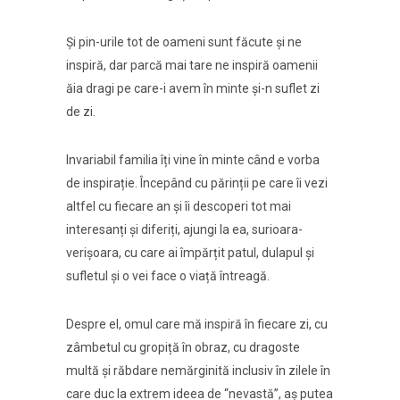
Și pin-urile tot de oameni sunt făcute și ne
inspiră, dar parcă mai tare ne inspiră oamenii
ăia dragi pe care-i avem în minte și-n suflet zi
de zi.
Invariabil familia îți vine în minte când e vorba
de inspirație. Începând cu părinții pe care îi vezi
altfel cu fiecare an și îi descoperi tot mai
interesanți și diferiți, ajungi la ea, surioara-
verișoara, cu care ai împărțit patul, dulapul și
sufletul și o vei face o viață întreagă.
Despre el, omul care mă inspiră în fiecare zi, cu
zâmbetul cu gropiță în obraz, cu dragoste
multă și răbdare nemărginită inclusiv în zilele în
care duc la extrem ideea de “nevastă”, aș putea