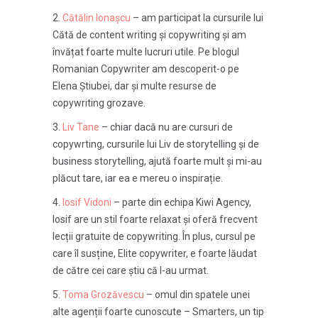
Cătălin Ionașcu
– am participat la cursurile lui
Cătă de content writing și copywriting și am
învățat foarte multe lucruri utile. Pe blogul
Romanian Copywriter am descoperit-o pe
Elena Știubei, dar și multe resurse de
copywriting grozave.
Liv Tane
– chiar dacă nu are cursuri de
copywrting, cursurile lui Liv de storytelling și de
business storytelling, ajută foarte mult și mi-au
plăcut tare, iar ea e mereu o inspirație.
Iosif Vidoni
– parte din echipa Kiwi Agency,
Iosif are un stil foarte relaxat și oferă frecvent
lecții gratuite de copywriting. În plus, cursul pe
care îl susține, Elite copywriter, e foarte lăudat
de către cei care știu că l-au urmat.
Toma Grozăvescu
– omul din spatele unei
alte agenții foarte cunoscute – Smarters, un tip