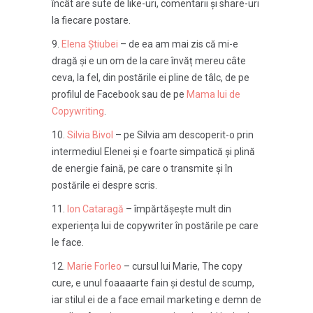
încât are sute de like-uri, comentarii și share-uri
la fiecare postare.
Elena Știubei
– de ea am mai zis că mi-e
dragă și e un om de la care învăț mereu câte
ceva, la fel, din postările ei pline de tâlc, de pe
profilul de Facebook sau de pe
Mama lui de
Copywriting
.
Silvia Bivol
– pe Silvia am descoperit-o prin
intermediul Elenei și e foarte simpatică și plină
de energie faină, pe care o transmite și în
postările ei despre scris.
Ion Cataragă
– împărtășește mult din
experiența lui de copywriter în postările pe care
le face.
Marie Forleo
– cursul lui Marie, The copy
cure, e unul foaaaarte fain și destul de scump,
iar stilul ei de a face email marketing e demn de