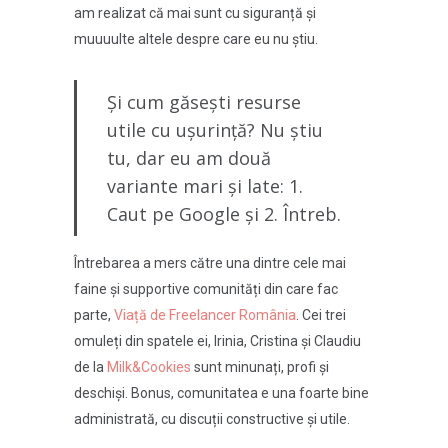
am realizat că mai sunt cu siguranță și
muuuulte altele despre care eu nu știu.
Și cum găsești resurse
utile cu ușurință? Nu știu
tu, dar eu am două
variante mari și late: 1.
Caut pe Google și 2. Întreb.
Întrebarea a mers către una dintre cele mai
faine și supportive comunități din care fac
parte,
Viață de Freelancer România
. Cei trei
omuleți din spatele ei, Irinia, Cristina și Claudiu
de la
Milk&Cookies
sunt minunați, profi și
deschiși. Bonus, comunitatea e una foarte bine
administrată, cu discuții constructive și utile.