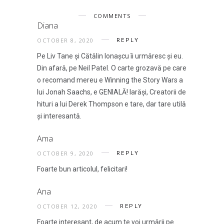
COMMENTS
Diana
OCTOBER 8, 2020
REPLY
Pe Liv Tane și Cătălin Ionașcu îi urmăresc și eu.
Din afară, pe Neil Patel. O carte grozavă pe care
o recomand mereu e Winning the Story Wars a
lui Jonah Saachs, e GENIALĂ! Iarăși, Creatorii de
hituri a lui Derek Thompson e tare, dar tare utilă
și interesantă.
Ama
OCTOBER 9, 2020
REPLY
Foarte bun articolul, felicitari!
Ana
OCTOBER 12, 2020
REPLY
Foarte interesant, de acum te voi urmării pe