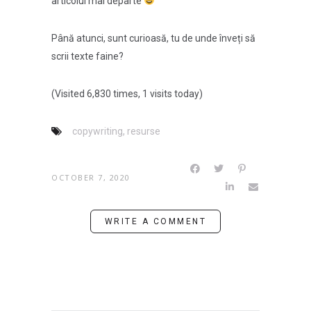
articolul mai departe
Până atunci, sunt curioasă, tu de unde înveți să
scrii texte faine?
(Visited 6,830 times, 1 visits today)
copywriting
,
resurse
OCTOBER 7, 2020
WRITE A COMMENT