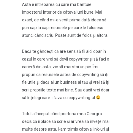
Asta e întrebarea cu care mă bântuie
impostorul interior de câteva luni bune. Mai
exact, de când mi-a venit prima dată ideea să
pun cap la cap resursele pe care le folosesc
atunci când scriu. Poate sunt de folos și altora.
Dacă te gândești că are sens să fii aici doar în
cazul în care vrei să devii copywriter și să faci o
carieră din asta, zic să mai stai un pic. Îmi
propun ca resursele astea de copywriting să îți
fie utile și dacă ai un business al tău și vrei să îți
scrii propriile texte mai bine. Sau dacă vrei doar
să înțelegi care-i faza cu copywriting-ul
Totul a început când prietena mea Georgi a
decis că îi place să scrie și ar vrea să învețe mai
multe despre asta. I-am trimis câteva link-uri și