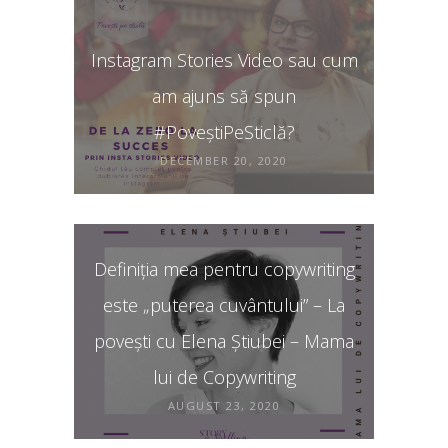
Instagram Stories Video sau cum
am ajuns să spun
#PoveștiPeSticlă?
DECEMBER 20, 2020
Definiția mea pentru copywriting
este „puterea cuvântului” – La
povești cu Elena Știubei – Mama
lui de Copywriting
AUGUST 23, 2020