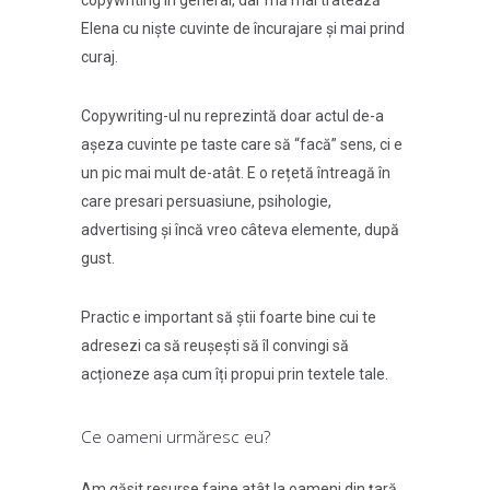
copywriting în general, dar mă mai tratează
Elena cu niște cuvinte de încurajare și mai prind
curaj.
Copywriting-ul nu reprezintă doar actul de-a
așeza cuvinte pe taste care să “facă” sens, ci e
un pic mai mult de-atât. E o rețetă întreagă în
care presari persuasiune, psihologie,
advertising și încă vreo câteva elemente, după
gust.
Practic e important să știi foarte bine cui te
adresezi ca să reușești să îl convingi să
acționeze așa cum îți propui prin textele tale.
Ce oameni urmăresc eu?
Am găsit resurse faine atât la oameni din țară