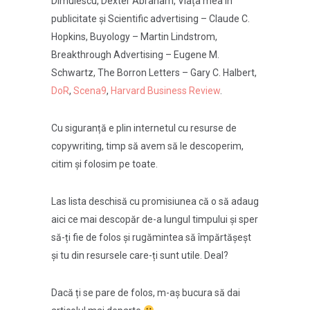
Dimulescu, Dexter Abraham, Viața mea în
publicitate și Scientific advertising – Claude C.
Hopkins, Buyology – Martin Lindstrom,
Breakthrough Advertising – Eugene M.
Schwartz, The Borron Letters – Gary C. Halbert,
DoR
,
Scena9
,
Harvard Business Review
.
Cu siguranță e plin internetul cu resurse de
copywriting, timp să avem să le descoperim,
citim și folosim pe toate.
Las lista deschisă cu promisiunea că o să adaug
aici ce mai descopăr de-a lungul timpului și sper
să-ți fie de folos și rugămintea să împărtășeșt
și tu din resursele care-ți sunt utile. Deal?
Dacă ți se pare de folos, m-aș bucura să dai