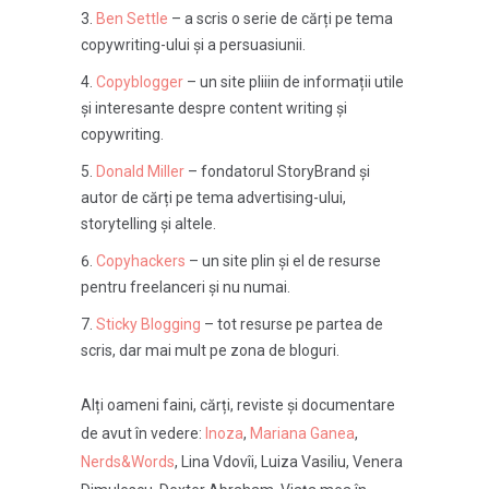
Ben Settle
– a scris o serie de cărți pe tema
copywriting-ului și a persuasiunii.
Copyblogger
– un site pliiin de informații utile
și interesante despre content writing și
copywriting.
Donald Miller
– fondatorul StoryBrand și
autor de cărți pe tema advertising-ului,
storytelling și altele.
Copyhackers
– un site plin și el de resurse
pentru freelanceri și nu numai.
Sticky Blogging
– tot resurse pe partea de
scris, dar mai mult pe zona de bloguri.
Alți oameni faini, cărți, reviste și documentare
de avut în vedere:
Inoza
,
Mariana Ganea
,
Nerds&Words
, Lina Vdovîi, Luiza Vasiliu, Venera