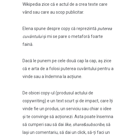
Wikipedia zice că e actul de a crea texte care
vând sau care au scop publicitar.
Elena spune despre copy că reprezintă
puterea
cuvântului
și mi se pare o metaforă foarte
faină.
Dacă le punem pe cele două cap la cap, aș zice
că e arta de a folosi puterea cuvântului pentru a
vinde sau a îndemna la acțiune.
De obicei copy-ul (produsul actului de
copywriting) e un text scurt și de impact, care îți
vinde fie un produs, un serviciu sau chiar o idee
și te convinge să acționezi. Asta poate însemna
să cumperi sau să dai
like, share&subscribe
, să
lași un comentariu, să dai un click, să-ți faci un