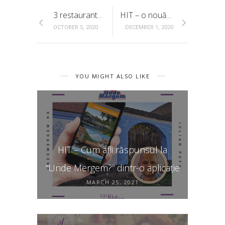
3 restaurante în Brașov recomandate de merg.ro
HIT – o nouă oportunitate pentru turismul brașovean
OCTOBER 5, 2020
DECEMBER 1, 2020
YOU MIGHT ALSO LIKE
HIT – Cum afli răspunsul la
“Unde Mergem?” dintr-o aplicație
MARCH 25, 2021