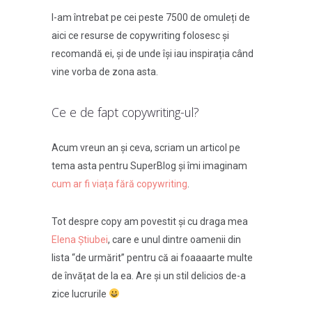
I-am întrebat pe cei peste 7500 de omuleți de
aici ce resurse de copywriting folosesc și
recomandă ei, și de unde își iau inspirația când
vine vorba de zona asta.
Ce e de fapt copywriting-ul?
Acum vreun an și ceva, scriam un articol pe
tema asta pentru SuperBlog și îmi imaginam
cum ar fi viața fără copywriting
.
Tot despre copy am povestit și cu draga mea
Elena Știubei
, care e unul dintre oamenii din
lista “de urmărit” pentru că ai foaaaarte multe
de învățat de la ea. Are și un stil delicios de-a
zice lucrurile