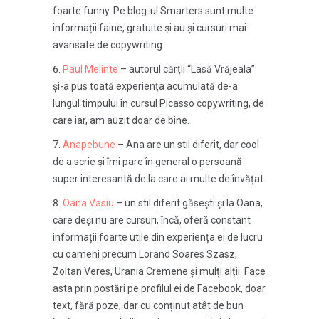
foarte funny. Pe blog-ul Smarters sunt multe
informații faine, gratuite și au și cursuri mai
avansate de copywriting.
Paul Melinte
– autorul cărții “Lasă Vrăjeala”
și-a pus toată experiența acumulată de-a
lungul timpului în cursul Picasso copywriting, de
care iar, am auzit doar de bine.
Anapebune
– Ana are un stil diferit, dar cool
de a scrie și îmi pare în general o persoană
super interesantă de la care ai multe de învățat.
Oana Vasiu
– un stil diferit găsești și la Oana,
care deși nu are cursuri, încă, oferă constant
informații foarte utile din experiența ei de lucru
cu oameni precum Lorand Soares Szasz,
Zoltan Veres, Urania Cremene și mulți alții. Face
asta prin postări pe profilul ei de Facebook, doar
text, fără poze, dar cu conținut atât de bun